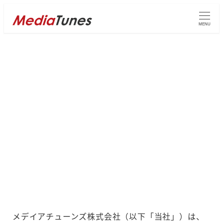
メ
イ
MENU
ン
コ
ン
テ
ン
Privacy Policy
ツ
へ
移
動
メデイアチューンズ株式会社（以下「当社」）は、