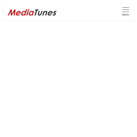
メ
イ
MENU
ン
コ
ン
テ
ン
Contact
ツ
へ
移
動