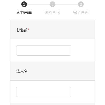
1
2
3
現
現
現
入力画面
確認画面
完了画面
在
在
在
表
表
表
お名前
*
示
示
示
さ
さ
さ
れ
れ
れ
て
て
て
い
い
い
る
る
る
画
画
画
法人名
面
面
面
で
で
で
す。
す。
す。